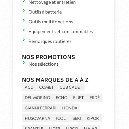
Nettoyage et entretien
Outils à batterie
Outils multifonctions
Équipements et consommables
Remorques routières
NOS PROMOTIONS
Nos sélections
NOS MARQUES DE A À Z
ACD
COMET
CUB CADET
DEL MORINO
ECHO
ELIET
ERDÉ
GIANNI FERRARI
HONDA
HUSQVARNA
IGOL
ISEKI
KIPOR
KRANZLE
LIDER
LIPCO
MAJAR