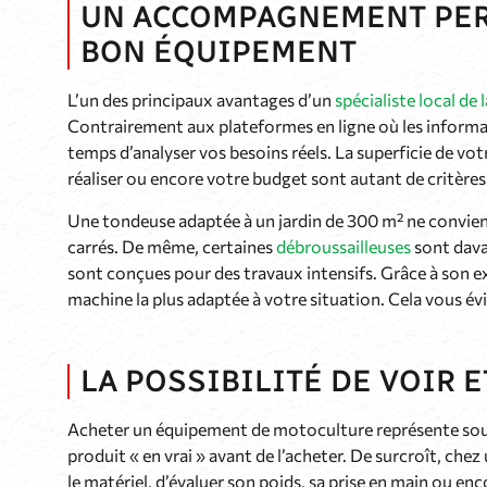
UN ACCOMPAGNEMENT PER
BON ÉQUIPEMENT
L’un des principaux avantages d’un
spécialiste local de
Contrairement aux plateformes en ligne où les informa
temps d’analyser vos besoins réels. La superficie de votr
réaliser ou encore votre budget sont autant de critères 
Une tondeuse adaptée à un jardin de 300 m² ne conviend
carrés. De même, certaines
débroussailleuses
sont dava
sont conçues pour des travaux intensifs. Grâce à son exp
machine la plus adaptée à votre situation. Cela vous évi
LA POSSIBILITÉ DE VOIR E
Acheter un équipement de motoculture représente souve
produit « en vrai » avant de l’acheter. De surcroît, chez
le matériel, d’évaluer son poids, sa prise en main ou en