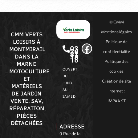
© CMM
Mentions légales
CMM VERTS
LOISIRS À
Politique de
03
MONTMIRAIL
26
confidentialité
81
18
DANS LA
18
Politique des
MARNE
OUVERT
MOTOCULTURE
cookies
DU
ET
Création de site
LUNDI
MATÉRIELS
AU
internet
:
DE JARDIN
SAMEDI
VENTE, SAV,
IMPAAKT
RÉPARATION,
PIÈCES
DÉTACHÉES
ADRESSE
9 Rue de la