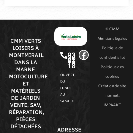
© CMM
Mentions légales
CMM VERTS
LOISIRS À
Politique de
03
MONTMIRAIL
26
confidentialité
81
18
DANS LA
18
Politique des
MARNE
OUVERT
MOTOCULTURE
cookies
DU
ET
Création de site
LUNDI
MATÉRIELS
AU
internet
:
DE JARDIN
SAMEDI
VENTE, SAV,
IMPAAKT
RÉPARATION,
PIÈCES
DÉTACHÉES
ADRESSE