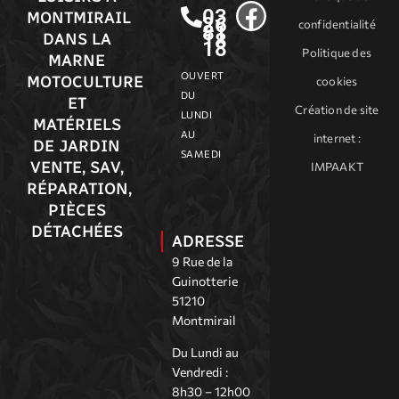
03
MONTMIRAIL
26
confidentialité
81
18
DANS LA
18
Politique des
MARNE
OUVERT
MOTOCULTURE
cookies
DU
ET
Création de site
LUNDI
MATÉRIELS
AU
internet
:
DE JARDIN
SAMEDI
VENTE, SAV,
IMPAAKT
RÉPARATION,
PIÈCES
DÉTACHÉES
ADRESSE
9 Rue de la
Guinotterie
51210
Montmirail
Du Lundi au
Vendredi :
8h30 – 12h00