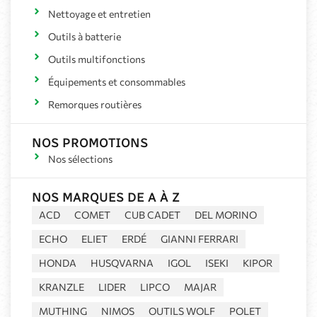
Nettoyage et entretien
Outils à batterie
Outils multifonctions
Équipements et consommables
Remorques routières
NOS PROMOTIONS
Nos sélections
NOS MARQUES DE A À Z
ACD
COMET
CUB CADET
DEL MORINO
ECHO
ELIET
ERDÉ
GIANNI FERRARI
HONDA
HUSQVARNA
IGOL
ISEKI
KIPOR
KRANZLE
LIDER
LIPCO
MAJAR
MUTHING
NIMOS
OUTILS WOLF
POLET