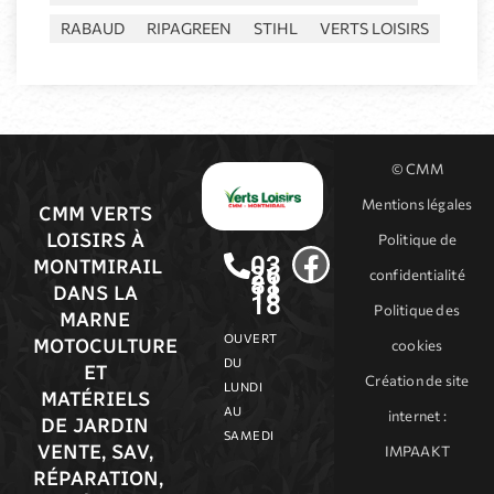
RABAUD
RIPAGREEN
STIHL
VERTS LOISIRS
© CMM
Mentions légales
CMM VERTS
LOISIRS À
Politique de
03
MONTMIRAIL
26
confidentialité
81
18
DANS LA
18
Politique des
MARNE
OUVERT
MOTOCULTURE
cookies
DU
ET
Création de site
LUNDI
MATÉRIELS
AU
internet
:
DE JARDIN
SAMEDI
VENTE, SAV,
IMPAAKT
RÉPARATION,