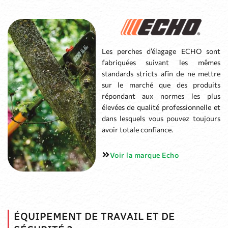
répondant aux normes les plus
élevées de qualité professionnelle et
dans lesquels vous pouvez toujours
avoir totale confiance.
Voir la marque Echo
ÉQUIPEMENT DE TRAVAIL ET DE
SÉCURITÉ ?
Pensez à vous équiper pour votre sécurité : casques, lunettes,
gants, vêtements anti-coupures, protection auditive…
QUE FAIRE DES DÉCHETS DE TAILLES ?
Broyer ses déchets de jardinage permet de réduire leur volume,