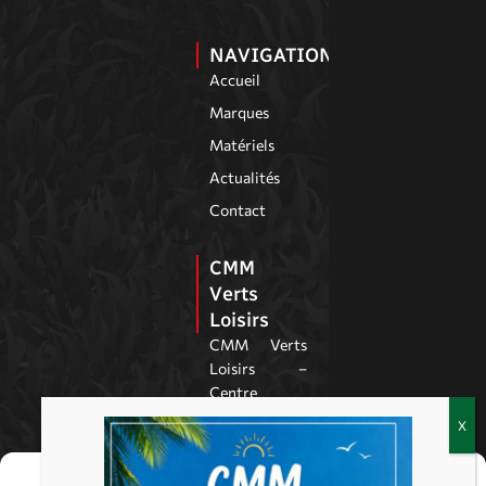
Contact
CMM
Verts
Loisirs
CMM Verts
Loisirs –
Centre
Motoculture
Montmiraillais,
à Montmirail
dans la Marne,
est spécialisé
dans la vente,
la réparation,
les pièces
détachées et
le SAV de
matériels de
Gérer le consentement