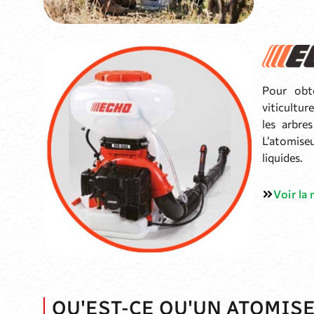
Pour obte
viticultur
les arbres
L’atomise
liquides.
Voir la
QU'EST-CE QU'UN ATOMISE