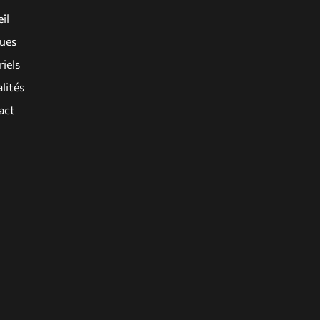
il
ues
iels
lités
act