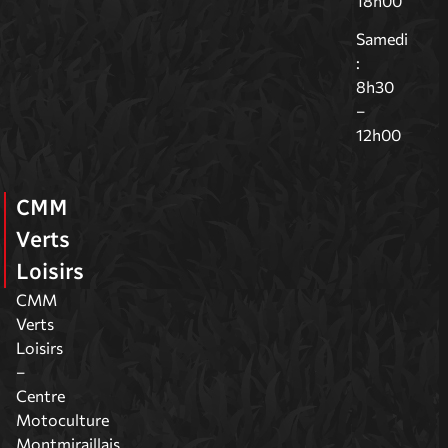
18h00
Samedi
:
8h30
–
12h00
CMM
Verts
Loisirs
CMM
Verts
Loisirs
–
Centre
Motoculture
Montmiraillais,