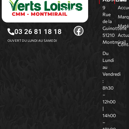
9
Accue
Rue
Marq
de la
Matér
Guinotterie
03 26 81 18 18
51210
Actua
OUVERT DU LUNDI AU SAMEDI
Montmirail
Cont
Du
Lundi
au
Vendredi
:
8h30
–
12h00
|
14h00
–