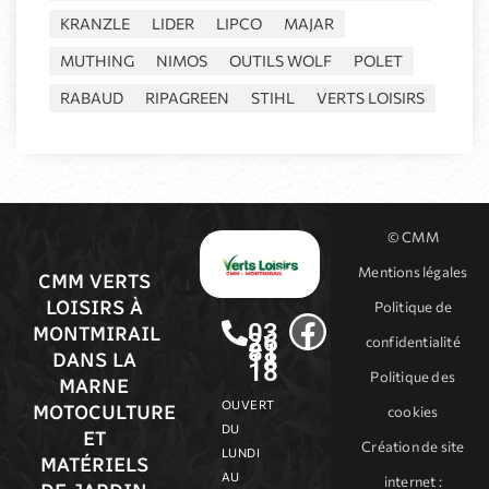
KRANZLE
LIDER
LIPCO
MAJAR
MUTHING
NIMOS
OUTILS WOLF
POLET
RABAUD
RIPAGREEN
STIHL
VERTS LOISIRS
© CMM
Mentions légales
CMM VERTS
LOISIRS À
Politique de
03
MONTMIRAIL
26
confidentialité
81
18
DANS LA
18
Politique des
MARNE
OUVERT
MOTOCULTURE
cookies
DU
ET
Création de site
LUNDI
MATÉRIELS
AU
internet
: