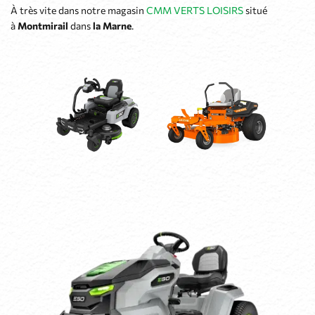
À très vite dans notre magasin
CMM VERTS LOISIRS
situé
à
Montmirail
dans
la Marne
.