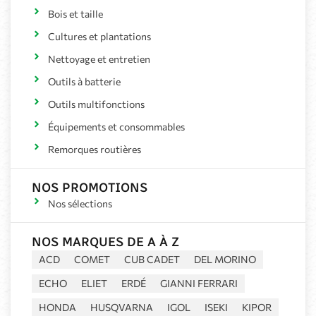
Bois et taille
Cultures et plantations
Nettoyage et entretien
Outils à batterie
Outils multifonctions
Équipements et consommables
Remorques routières
NOS PROMOTIONS
Nos sélections
NOS MARQUES DE A À Z
ACD
COMET
CUB CADET
DEL MORINO
ECHO
ELIET
ERDÉ
GIANNI FERRARI
HONDA
HUSQVARNA
IGOL
ISEKI
KIPOR