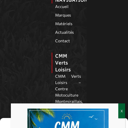
Accueil
Marques
Matériels
Actualités
Contact
CMM
Verts
Loisirs
CMM Verts
Loisirs –
Centre
Motoculture
Montmiraillais,
à Montmirail
dans la Marne,
est spécialisé
Gérer le consentement
dans la vente,