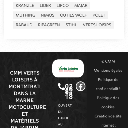
KRANZLE
LIDER
LIPCO
MAJAR
MUTHING
NIMOS
OUTILS WOLF
POLET
RABAUD
RIPAGREEN
STIHL
VERTS LOISIRS
© CMM
Mentions légales
CMM VERTS
LOISIRS À
Politique de
03
MONTMIRAIL
26
confidentialité
81
18
DANS LA
18
Politique des
MARNE
OUVERT
MOTOCULTURE
cookies
DU
ET
Création de site
LUNDI
MATÉRIELS
AU
internet
:
DE JARDIN