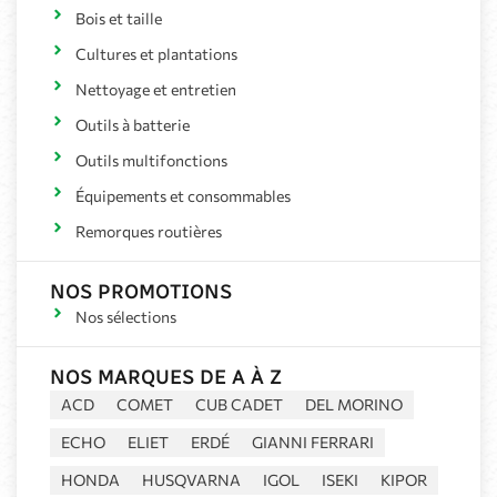
Bois et taille
Cultures et plantations
Nettoyage et entretien
Outils à batterie
Outils multifonctions
Équipements et consommables
Remorques routières
NOS PROMOTIONS
Nos sélections
NOS MARQUES DE A À Z
ACD
COMET
CUB CADET
DEL MORINO
ECHO
ELIET
ERDÉ
GIANNI FERRARI
HONDA
HUSQVARNA
IGOL
ISEKI
KIPOR