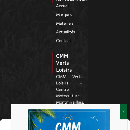
Accueil
Marques
Matériels
Actualités
Contact
CMM
Verts
Loisirs
CMM Verts
Loisirs –
Centre
Motoculture
Montmiraillais,
à Montmirail
dans la Marne,
est spécialisé
Gérer le consentement
dans la vente,