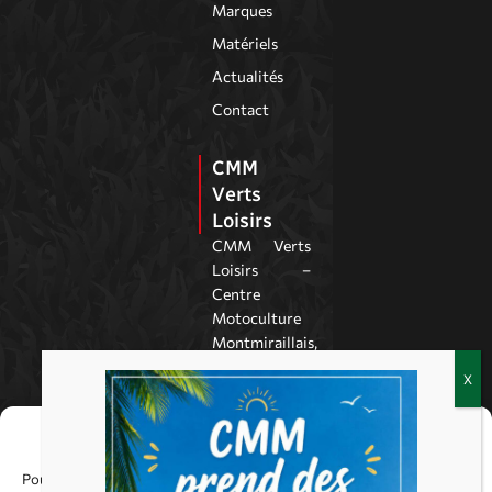
Marques
Matériels
Actualités
Contact
CMM
Verts
Loisirs
CMM Verts
Loisirs –
Centre
Motoculture
Montmiraillais,
à Montmirail
dans la Marne,
est spécialisé
Gérer le consentement
dans la vente,
la réparation,
Pour offrir les meilleures expériences, nous utilisons des technologies
les pièces