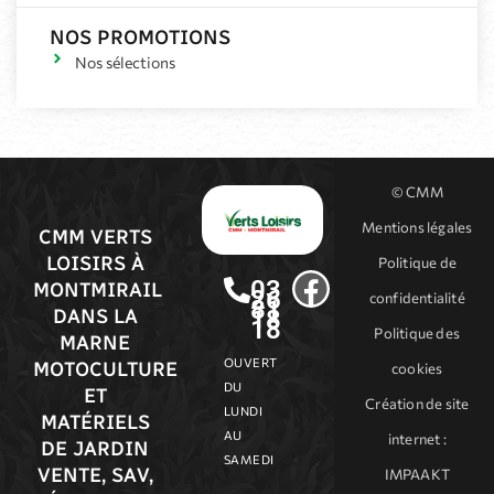
NOS PROMOTIONS
Nos sélections
© CMM
Mentions légales
CMM VERTS
LOISIRS À
Politique de
03
MONTMIRAIL
26
confidentialité
81
18
DANS LA
18
Politique des
MARNE
OUVERT
MOTOCULTURE
cookies
DU
ET
Création de site
LUNDI
MATÉRIELS
AU
internet
:
DE JARDIN
SAMEDI
VENTE, SAV,
IMPAAKT