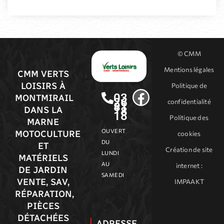
© CMM
Mentions légales
CMM VERTS
LOISIRS À
Politique de
03
MONTMIRAIL
26
confidentialité
81
18
DANS LA
18
Politique des
MARNE
OUVERT
MOTOCULTURE
cookies
DU
ET
Création de site
LUNDI
MATÉRIELS
AU
internet
:
DE JARDIN
SAMEDI
VENTE, SAV,
IMPAAKT
RÉPARATION,
PIÈCES
DÉTACHÉES
ADRESSE